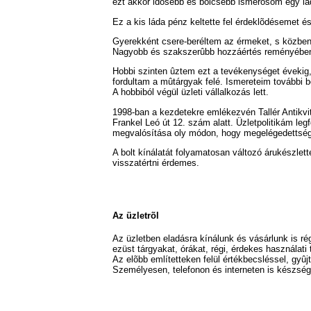
ezt akkor idõsebb és bölcsebb ismerõsöm egy lád
Ez a kis láda pénz keltette fel érdeklõdésemet és 
Gyerekként csere-beréltem az érmeket, s közben
Nagyobb és szakszerûbb hozzáértés reményében
Hobbi szinten ûztem ezt a tevékenységet évekig,
fordultam a mûtárgyak felé. Ismereteim további
A hobbiból végül üzleti vállalkozás lett.
1998-ban a kezdetekre emlékezvén Tallér Antikvit
Frankel Leó út 12. szám alatt. Üzletpolitikám leg
megvalósítása oly módon, hogy megelégedettségük
A bolt kínálatát folyamatosan változó árukészlett
visszatértni érdemes.
Az üzletrõl
Az üzletben eladásra kínálunk és vásárlunk is ré
ezüst tárgyakat, órákat, régi, érdekes használati 
Az elõbb említetteken felül értékbecsléssel, gyû
Személyesen, telefonon és interneten is készség