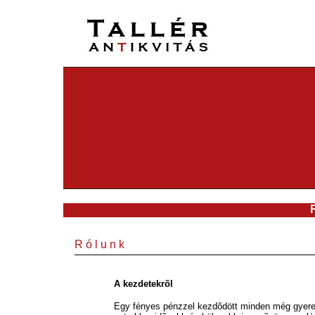
R ó l u n k
A kezdetekrõl
Egy fényes pénzzel kezdõdött minden még gyerek