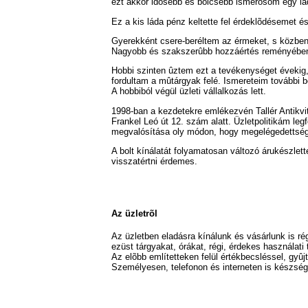
ezt akkor idõsebb és bölcsebb ismerõsöm egy lád
Ez a kis láda pénz keltette fel érdeklõdésemet és 
Gyerekként csere-beréltem az érmeket, s közben
Nagyobb és szakszerûbb hozzáértés reményében
Hobbi szinten ûztem ezt a tevékenységet évekig,
fordultam a mûtárgyak felé. Ismereteim további
A hobbiból végül üzleti vállalkozás lett.
1998-ban a kezdetekre emlékezvén Tallér Antikvit
Frankel Leó út 12. szám alatt. Üzletpolitikám leg
megvalósítása oly módon, hogy megelégedettségük
A bolt kínálatát folyamatosan változó árukészlett
visszatértni érdemes.
Az üzletrõl
Az üzletben eladásra kínálunk és vásárlunk is ré
ezüst tárgyakat, órákat, régi, érdekes használati 
Az elõbb említetteken felül értékbecsléssel, gyû
Személyesen, telefonon és interneten is készség